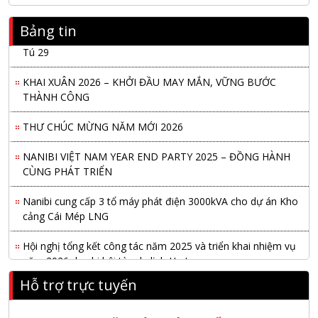
Bảng tin
Nanibi Cung Cấp Động Cơ Weichai Cho Tàu Vận Tải Minh
Tú 29
KHAI XUÂN 2026 – KHỞI ĐẦU MAY MẮN, VỮNG BƯỚC
THÀNH CÔNG
THƯ CHÚC MỪNG NĂM MỚI 2026
NANIBI VIỆT NAM YEAR END PARTY 2025 – ĐỒNG HÀNH
CÙNG PHÁT TRIỂN
Nanibi cung cấp 3 tổ máy phát điện 3000kVA cho dự án Kho
cảng Cái Mép LNG
Hội nghị tổng kết công tác năm 2025 và triển khai nhiệm vụ
năm 2026 do chi hội tàu du lịch Hạ Long
Hỗ trợ trực tuyến
NANIBI khai trương văn phòng Ninh Bình & kỷ niệm 15 năm
phát triển bền vững