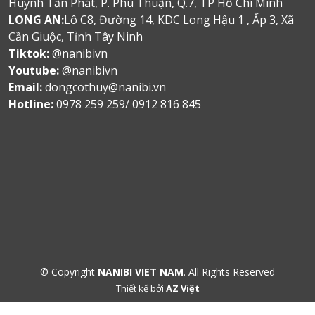
Huỳnh Tấn Phát, P. Phú Thuận, Q.7, TP Hồ Chí Minh
LONG AN:
Lô C8, Đường 14, KDC Long Hậu 1 , Ấp 3, Xã
Cần Giuộc, Tỉnh Tây Ninh
Tiktok:
@nanibivn
Youtube:
@nanibivn
Email:
dongcothuy@nanibi.vn
Hotline:
0978 259 259/ 0912 816 845
© Copyright
NANIBI VIET NAM
. All Rights Reserved
Thiết kế bởi
AZ Việt