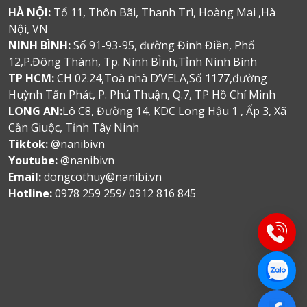
HÀ NỘI:
Tổ 11, Thôn Bãi, Thanh Trì, Hoàng Mai ,Hà
Nội, VN
NINH BÌNH:
Số 91-93-95, đường Đinh Điền, Phố
12,P.Đông Thành, Tp. Ninh BÌnh,Tỉnh Ninh Bình
TP HCM:
CH 02.24,Toà nhà D’VELA,Số 1177,đường
Huỳnh Tấn Phát, P. Phú Thuận, Q.7, TP Hồ Chí Minh
LONG AN:
Lô C8, Đường 14, KDC Long Hậu 1 , Ấp 3, Xã
Cần Giuộc, Tỉnh Tây Ninh
Tiktok:
@nanibivn
Youtube:
@nanibivn
Email:
dongcothuy@nanibi.vn
Hotline:
0978 259 259/ 0912 816 845