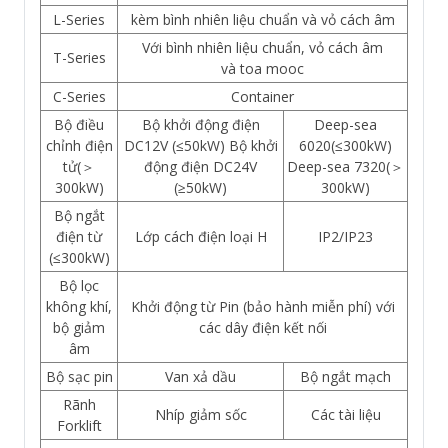
L-Series
kèm bình nhiên liệu chuẩn và vỏ cách âm
Với bình nhiên liệu chuẩn, vỏ cách âm
T-Series
và toa mooc
C-Series
Container
Bộ điều
Bộ khởi động điện
Deep-sea
chỉnh điện
DC12V (≤50kW) Bộ khởi
6020(≤300kW)
tử(＞
động điện DC24V
Deep-sea 7320(＞
300kW)
(≥50kW)
300kW)
Bộ ngắt
điện từ
Lớp cách điện loại H
IP2/IP23
(≤300kW)
Bộ lọc
không khí,
Khởi động từ Pin (bảo hành miễn phí) với
bộ giảm
các dây điện kết nối
âm
Bộ sạc pin
Van xả dầu
Bộ ngắt mạch
Rãnh
Nhíp giảm sốc
Các tài liệu
Forklift