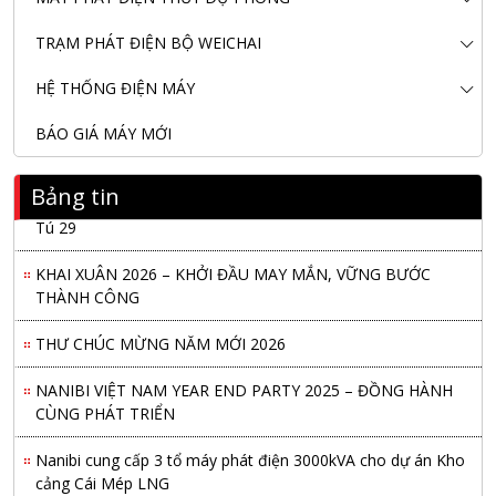
TRẠM PHÁT ĐIỆN BỘ WEICHAI
HỆ THỐNG ĐIỆN MÁY
BÁO GIÁ MÁY MỚI
Bảng tin
Nanibi Cung Cấp Động Cơ Weichai Cho Tàu Vận Tải Minh
Tú 29
KHAI XUÂN 2026 – KHỞI ĐẦU MAY MẮN, VỮNG BƯỚC
THÀNH CÔNG
THƯ CHÚC MỪNG NĂM MỚI 2026
NANIBI VIỆT NAM YEAR END PARTY 2025 – ĐỒNG HÀNH
CÙNG PHÁT TRIỂN
Nanibi cung cấp 3 tổ máy phát điện 3000kVA cho dự án Kho
cảng Cái Mép LNG