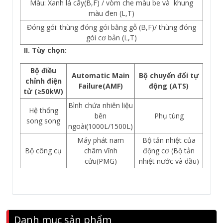
Màu: Xanh lá cây(B,F) / vòm che màu be và khung
màu đen (L,T)
Đóng gói: thùng đóng gói bằng gỗ (B,F)/ thùng đóng
gói cơ bản (L,T)
II. Tùy chọn:
Bộ điều
Automatic Main
Bộ chuyển đổi tự
chỉnh điện
Failure(AMF)
động (ATS)
tử (≥50kW)
Bình chứa nhiên liệu
Hệ thống
bên
Phụ tùng
song song
ngoài(1000L/1500L)
Máy phát nam
Bộ tản nhiệt của
Bộ công cụ
châm vĩnh
động cơ (Bộ tản
cửu(PMG)
nhiệt nước và dầu)
Danh mục sản phẩm