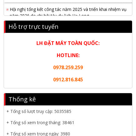
Hội nghị tổng kết công tác năm 2025 và triển khai nhiệm vụ
năm 2026 do chi hội tàu du lịch Hạ Long
Hỗ trợ trực tuyến
NANIBI khai trương văn phòng Ninh Bình & kỷ niệm 15 năm
phát triển bền vững
LH ĐẶT MÁY TOÀN QUỐC:
Tập đoàn Công nghiệp nặng Sơn Đông tổ chức Hội nghị đối
tác toàn cầu tại Jakarta
HOTLINE:
Nanibi Cung Cấp Động Cơ Weichai Cho Tàu Vận Tải Minh
0978.259.259
Tú 29
0912.816.845
KHAI XUÂN 2026 – KHỞI ĐẦU MAY MẮN, VỮNG BƯỚC
THÀNH CÔNG
Thống kê
THƯ CHÚC MỪNG NĂM MỚI 2026
+ Tổng số lượt truy cập:
5035585
NANIBI VIỆT NAM YEAR END PARTY 2025 – ĐỒNG HÀNH
+ Tổng số xem trong tháng: 38461
CÙNG PHÁT TRIỂN
+ Tổng số xem trong ngày: 3980
Nanibi cung cấp 3 tổ máy phát điện 3000kVA cho dự án Kho