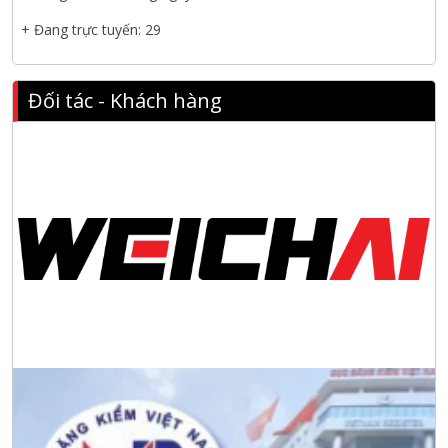
cảng Cái Mép LNG
+ Đang trực tuyến: 29
Hội nghị tổng kết công tác năm 2025 và triển khai nhiệm vụ
năm 2026 do chi hội tàu du lịch Hạ Long
Đối tác - Khách hàng
NANIBI khai trương văn phòng Ninh Bình & kỷ niệm 15 năm
phát triển bền vững
Tập đoàn Công nghiệp nặng Sơn Đông tổ chức Hội nghị đối
tác toàn cầu tại Jakarta