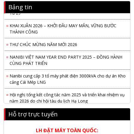
Nanibi Cung Cấp Động Cơ Weichai Cho Tàu Vận Tải Minh
Bảng tin
Tú 29
KHAI XUÂN 2026 – KHỞI ĐẦU MAY MẮN, VỮNG BƯỚC
THÀNH CÔNG
THƯ CHÚC MỪNG NĂM MỚI 2026
NANIBI VIỆT NAM YEAR END PARTY 2025 – ĐỒNG HÀNH
CÙNG PHÁT TRIỂN
Nanibi cung cấp 3 tổ máy phát điện 3000kVA cho dự án Kho
cảng Cái Mép LNG
Hội nghị tổng kết công tác năm 2025 và triển khai nhiệm vụ
năm 2026 do chi hội tàu du lịch Hạ Long
NANIBI khai trương văn phòng Ninh Bình & kỷ niệm 15 năm
Hỗ trợ trực tuyến
phát triển bền vững
LH ĐẶT MÁY TOÀN QUỐC:
Tập đoàn Công nghiệp nặng Sơn Đông tổ chức Hội nghị đối