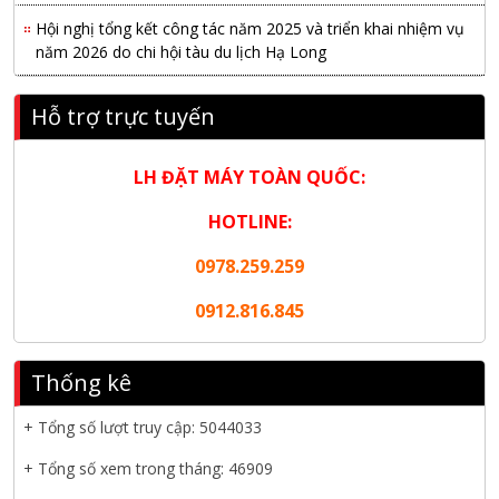
Hội nghị tổng kết công tác năm 2025 và triển khai nhiệm vụ
năm 2026 do chi hội tàu du lịch Hạ Long
NANIBI khai trương văn phòng Ninh Bình & kỷ niệm 15 năm
Hỗ trợ trực tuyến
phát triển bền vững
Tập đoàn Công nghiệp nặng Sơn Đông tổ chức Hội nghị đối
LH ĐẶT MÁY TOÀN QUỐC:
tác toàn cầu tại Jakarta
HOTLINE:
Nanibi Cung Cấp Động Cơ Weichai Cho Tàu Vận Tải Minh
Tú 29
0978.259.259
KHAI XUÂN 2026 – KHỞI ĐẦU MAY MẮN, VỮNG BƯỚC
0912.816.845
THÀNH CÔNG
THƯ CHÚC MỪNG NĂM MỚI 2026
Thống kê
NANIBI VIỆT NAM YEAR END PARTY 2025 – ĐỒNG HÀNH
+ Tổng số lượt truy cập:
5044033
CÙNG PHÁT TRIỂN
+ Tổng số xem trong tháng: 46909
Nanibi cung cấp 3 tổ máy phát điện 3000kVA cho dự án Kho