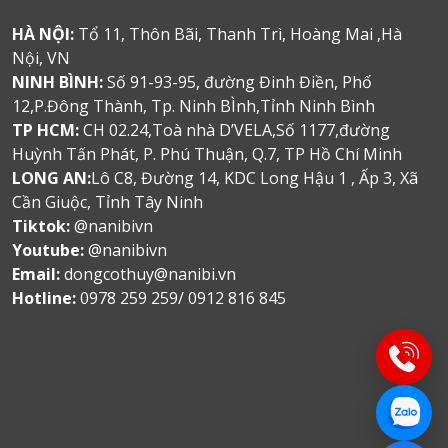
HÀ NỘI:
Tổ 11, Thôn Bãi, Thanh Trì, Hoàng Mai ,Hà
Nội, VN
NINH BÌNH:
Số 91-93-95, đường Đinh Điền, Phố
12,P.Đông Thành, Tp. Ninh BÌnh,Tỉnh Ninh Bình
TP HCM:
CH 02.24,Toà nhà D’VELA,Số 1177,đường
Huỳnh Tấn Phát, P. Phú Thuận, Q.7, TP Hồ Chí Minh
LONG AN:
Lô C8, Đường 14, KDC Long Hậu 1 , Ấp 3, Xã
Cần Giuộc, Tỉnh Tây Ninh
Tiktok:
@nanibivn
Youtube:
@nanibivn
Email:
dongcothuy@nanibi.vn
Hotline:
0978 259 259/ 0912 816 845