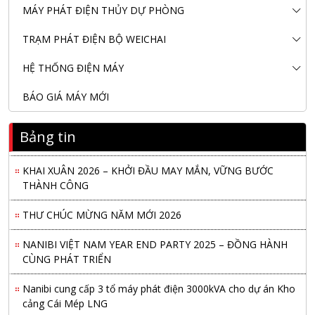
MÁY PHÁT ĐIỆN THỦY DỰ PHÒNG
TRẠM PHÁT ĐIỆN BỘ WEICHAI
HỆ THỐNG ĐIỆN MÁY
BÁO GIÁ MÁY MỚI
Nanibi Cung Cấp Động Cơ Weichai Cho Tàu Vận Tải Minh
Bảng tin
Tú 29
KHAI XUÂN 2026 – KHỞI ĐẦU MAY MẮN, VỮNG BƯỚC
THÀNH CÔNG
THƯ CHÚC MỪNG NĂM MỚI 2026
NANIBI VIỆT NAM YEAR END PARTY 2025 – ĐỒNG HÀNH
CÙNG PHÁT TRIỂN
Nanibi cung cấp 3 tổ máy phát điện 3000kVA cho dự án Kho
cảng Cái Mép LNG