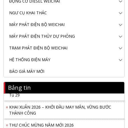
ĐỘNG CƠ DIESEL WEICHAI
NGƯ CỤ KHAI THÁC
MÁY PHÁT ĐIỆN BỘ WEICHAI
MÁY PHÁT ĐIỆN THỦY DỰ PHÒNG
TRẠM PHÁT ĐIỆN BỘ WEICHAI
HỆ THỐNG ĐIỆN MÁY
BÁO GIÁ MÁY MỚI
Bảng tin
Nanibi Cung Cấp Động Cơ Weichai Cho Tàu Vận Tải Minh
Tú 29
KHAI XUÂN 2026 – KHỞI ĐẦU MAY MẮN, VỮNG BƯỚC
THÀNH CÔNG
THƯ CHÚC MỪNG NĂM MỚI 2026