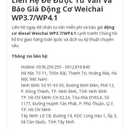
Liên Hệ Để Được Tư Vấn Và
Báo Giá Động Cơ Weichai
WP3.7/WP4.1
Liên hệ ngay để nhận tư vấn miễn phí và báo giá
động
cơ diesel Weichai WP3.7/WP4.1
cạnh tranh! Chúng tôi
hỗ trợ giao hàng toàn quốc và dịch vụ kỹ thuật chuyên
sâu.
Thông tin liên hệ:
Hotline: 0978.259.259 - 0912.816.845
Hà Nội: Tổ 11, Thôn Bãi, Thanh Trì, Hoàng Mai, Hà
Nội, Việt Nam
Ninh Bình: Số 91-93-95, Đường Đinh Điền, Phố 12,
P. Đông Thành, TP. Ninh Bình, Tỉnh Ninh Bình
TP. Hồ Chí Minh: CH 02.24, Tòa nhà D’VELA, Số
1177, Đường Huỳnh Tấn Phát, P. Phú Thuận, Q.7,
TP. Hồ Chí Minh
Tây Ninh: Lô C8, Đường 14, KDC Long Hậu 1, Ấp 3,
Xã Cần Giuộc, Tỉnh Tây Ninh