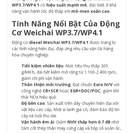
WP3.7/WP4.1
có
hiệu suất mạnh mẽ
, đặc biệt ở khả
năng vận hành tốc độ thấp với
mô-men xoắn cao
.
Tính Năng Nổi Bật Của Động
Cơ Weichai WP3.7/WP4.1
Động cơ
diesel Weichai WP3.7/WP4.1
được trang bị
các tính năng hiện đại, đáp ứng nhu cầu vận tải hàng
hóa chuyên nghiệp:
Tiết kiệm nhiên liệu
: Mức tiêu thụ thấp 205
g/kW.h, dải tiết kiệm mở rộng từ 1.100-2.400 rpm,
giảm chi phí vận hành.
Thân thiện môi trường
: Đạt chuẩn
Euro IV/V
với
công nghệ
CR+SCR
hoặc
EGR+DOC/POC
, giảm khí
thải NOx hiệu quả.
Độ bền cao
: Sản xuất trên dây chuyền hiện đại với
vật liệu cao cấp, khối xi lanh gia cố, đảm bảo độ tin
cậy và tuổi thọ dài.
Vận hành êm ái
: Giảm
NVH thấp hơn 0.7 dB
nhờ
tấm cốt thép thân máy cứng cáp và hộp số xoắn ốc,