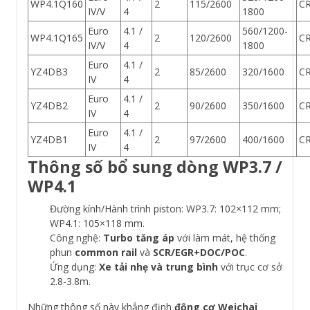
WP4.1Q160
2
115/2600
C
IV/V
4
1800
Euro
4.1 /
560/1200-
WP4.1Q165
2
120/2600
C
IV/V
4
1800
Euro
4.1 /
YZ4DB3
2
85/2600
320/1600
C
IV
4
Euro
4.1 /
YZ4DB2
2
90/2600
350/1600
C
IV
4
Euro
4.1 /
YZ4DB1
2
97/2600
400/1600
C
IV
4
Thông số bổ sung dòng WP3.7 /
WP4.1
Đường kính/Hành trình piston: WP3.7: 102×112 mm;
WP4.1: 105×118 mm.
Công nghệ:
Turbo tăng áp
với làm mát, hệ thống
phun
common rail
và
SCR/EGR+DOC/POC
.
Ứng dụng:
Xe tải nhẹ và trung bình
với trục cơ sở
2.8-3.8m.
Những thông số này khẳng định
động cơ Weichai