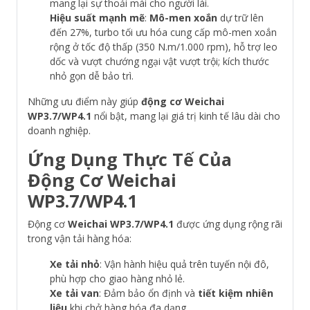
mang lại sự thoải mái cho người lái.
Hiệu suất mạnh mẽ
:
Mô-men xoắn
dự trữ lên
đến 27%, turbo tối ưu hóa cung cấp mô-men xoắn
rộng ở tốc độ thấp (350 N.m/1.000 rpm), hỗ trợ leo
dốc và vượt chướng ngại vật vượt trội; kích thước
nhỏ gọn dễ bảo trì.
Những ưu điểm này giúp
động cơ Weichai
WP3.7/WP4.1
nổi bật, mang lại giá trị kinh tế lâu dài cho
doanh nghiệp.
Ứng Dụng Thực Tế Của
Động Cơ Weichai
WP3.7/WP4.1
Động cơ
Weichai WP3.7/WP4.1
được ứng dụng rộng rãi
trong vận tải hàng hóa:
Xe tải nhỏ
: Vận hành hiệu quả trên tuyến nội đô,
phù hợp cho giao hàng nhỏ lẻ.
Xe tải van
: Đảm bảo ổn định và
tiết kiệm nhiên
liệu
khi chở hàng hóa đa dạng.