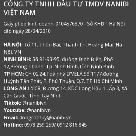
CÔNG TY TNHH ĐẦU TƯ TMDV NANIBI
VIỆT NAM
Giấy phép kinh doanh: 0104576870 - Sở KHĐT Hà Nội
cấp ngày 28/04/2010
HÀ NỘI:
Tổ 11, Thôn Bãi, Thanh Trì, Hoàng Mai ,Hà
Nội, VN
NINH BÌNH:
Số 91-93-95, đường Đinh Điền, Phố
12,P.Đông Thành, Tp. Ninh BÌnh,Tỉnh Ninh Bình
TP HCM:
CH 02.24,Toà nhà D’VELA,Số 1177,đường
Huỳnh Tấn Phát, P. Phú Thuận, Q.7, TP Hồ Chí Minh
LONG AN:
Lô C8, Đường 14, KDC Long Hậu 1 , Ấp 3, Xã
Cần Giuộc, Tỉnh Tây Ninh
Tiktok:
@nanibivn
Youtube:
@nanibivn
Email:
dongcothuy@nanibi.vn
Hotline:
0978 259 259/ 0912 816 845