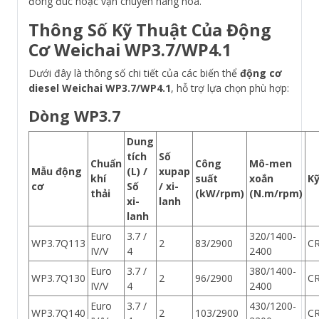
đông đúc hoặc vận chuyển hàng hóa.
Thông Số Kỹ Thuật Của Động
Cơ Weichai WP3.7/WP4.1
Dưới đây là thông số chi tiết của các biến thể
động cơ
diesel Weichai WP3.7/WP4.1
, hỗ trợ lựa chọn phù hợp:
Dòng WP3.7
Dung
tích
Số
Chuẩn
Công
Mô-men
Mẫu động
(L) /
xupap
khí
suất
xoắn
Kỹ
cơ
Số
/ xi-
thải
(kW/rpm)
(N.m/rpm)
xi-
lanh
lanh
Euro
3.7 /
320/1400-
WP3.7Q113
2
83/2900
C
IV/V
4
2400
Euro
3.7 /
380/1400-
WP3.7Q130
2
96/2900
C
IV/V
4
2400
Euro
3.7 /
430/1200-
WP3.7Q140
2
103/2900
C