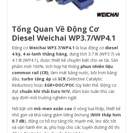
Tổng Quan Về Động Cơ
Diesel Weichai WP3.7/WP4.1
Động cơ
Weichai WP3.7/WP4.1
là loại động cơ
diesel
4 kỳ, 4 xi-lanh thẳng hàng
, dung tích 3.7 lít (WP3.7) và
4.1 lít (WP4.1), được thiết kế chuyên biệt cho xe tải. Sản
phẩm mới 100%, tích hợp hệ thống
phun nhiên liệu
common rail (CR)
, làm mát bằng nước, bôi trơn bằng
dầu,
turbo tăng áp
và
SCR
(Selective Catalytic
Reduction) hoặc
EGR+DOC/POC
tùy biến thể. Động cơ
đạt
chuẩn khí thải Euro IV/V
, đảm bảo tuân thủ các
quy định môi trường nghiêm ngặt.
Nổi bật với
mô-men xoắn cao
ở vòng tua thấp, thiết kế
nhỏ gọn và khả năng giảm tiếng ồn/rung (
NVH thấp hơn
0.7 dB
), động cơ hỗ trợ tăng tốc mạnh mẽ, leo dốc tốt
và vận hành êm ái, phù hợp cho các tuyến đường đô thị