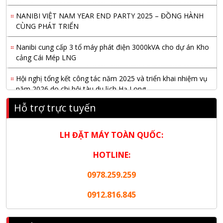
NANIBI VIỆT NAM YEAR END PARTY 2025 – ĐỒNG HÀNH
CÙNG PHÁT TRIỂN
Nanibi cung cấp 3 tổ máy phát điện 3000kVA cho dự án Kho
cảng Cái Mép LNG
Hội nghị tổng kết công tác năm 2025 và triển khai nhiệm vụ
năm 2026 do chi hội tàu du lịch Hạ Long
Hỗ trợ trực tuyến
NANIBI khai trương văn phòng Ninh Bình & kỷ niệm 15 năm
phát triển bền vững
LH ĐẶT MÁY TOÀN QUỐC:
Tập đoàn Công nghiệp nặng Sơn Đông tổ chức Hội nghị đối
tác toàn cầu tại Jakarta
HOTLINE:
Nanibi Cung Cấp Động Cơ Weichai Cho Tàu Vận Tải Minh
0978.259.259
Tú 29
0912.816.845
KHAI XUÂN 2026 – KHỞI ĐẦU MAY MẮN, VỮNG BƯỚC
THÀNH CÔNG