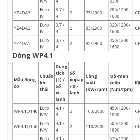
IV/V
4
2200
Euro
3.7 /
285/1200-
YZ4DA3
2
75/2900
C
IV
4
1600
Euro
3.7 /
320/1200-
YZ4DA2
2
83/2900
C
IV
4
1600
Euro
3.7 /
350/1200-
YZ4DA1
2
95/2900
C
IV
4
1600
Dòng WP4.1
Dung
tích
Số
Chuẩn
Công
Mô-men
Mẫu động
(L) /
xupap
khí
suất
xoắn
Kỹ
cơ
Số
/ xi-
thải
(kW/rpm)
(N.m/rpm)
xi-
lanh
lanh
Euro
4.1 /
450/1200-
WP4.1Q140
2
103/2600
C
IV/V
4
1800
Euro
4.1 /
500/1200-
WP4.1Q150
2
110/2600
C
IV/V
4
1800
Euro
4.1 /
520/1200-