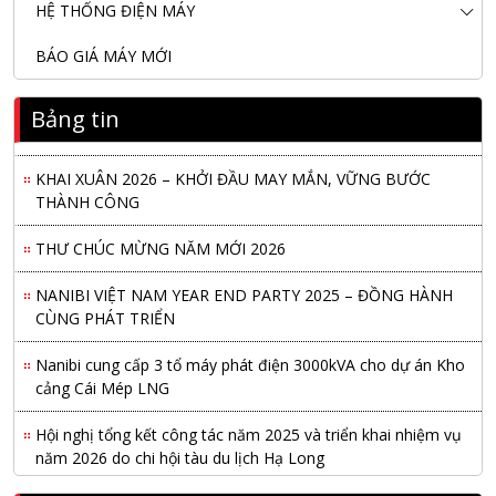
HỆ THỐNG ĐIỆN MÁY
BÁO GIÁ MÁY MỚI
Nanibi Cung Cấp Động Cơ Weichai Cho Tàu Vận Tải Minh
Bảng tin
Tú 29
KHAI XUÂN 2026 – KHỞI ĐẦU MAY MẮN, VỮNG BƯỚC
THÀNH CÔNG
THƯ CHÚC MỪNG NĂM MỚI 2026
NANIBI VIỆT NAM YEAR END PARTY 2025 – ĐỒNG HÀNH
CÙNG PHÁT TRIỂN
Nanibi cung cấp 3 tổ máy phát điện 3000kVA cho dự án Kho
cảng Cái Mép LNG
Hội nghị tổng kết công tác năm 2025 và triển khai nhiệm vụ
năm 2026 do chi hội tàu du lịch Hạ Long