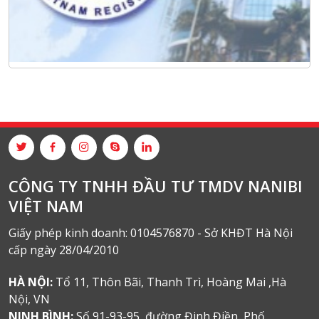
CÔNG TY TNHH ĐẦU TƯ TMDV NANIBI
VIỆT NAM
Giấy phép kinh doanh: 0104576870 - Sở KHĐT Hà Nội
cấp ngày 28/04/2010
HÀ NỘI:
Tổ 11, Thôn Bãi, Thanh Trì, Hoàng Mai ,Hà
Nội, VN
NINH BÌNH:
Số 91-93-95, đường Đinh Điền, Phố