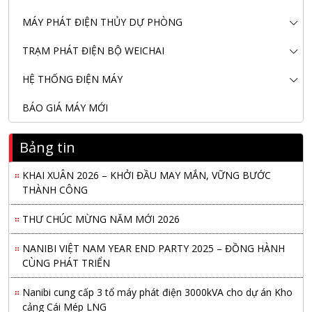
MÁY PHÁT ĐIỆN THỦY DỰ PHÒNG
TRẠM PHÁT ĐIỆN BỘ WEICHAI
HỆ THỐNG ĐIỆN MÁY
BÁO GIÁ MÁY MỚI
Nanibi Cung Cấp Động Cơ Weichai Cho Tàu Vận Tải Minh
Tú 29
Bảng tin
KHAI XUÂN 2026 – KHỞI ĐẦU MAY MẮN, VỮNG BƯỚC
THÀNH CÔNG
THƯ CHÚC MỪNG NĂM MỚI 2026
NANIBI VIỆT NAM YEAR END PARTY 2025 – ĐỒNG HÀNH
CÙNG PHÁT TRIỂN
Nanibi cung cấp 3 tổ máy phát điện 3000kVA cho dự án Kho
cảng Cái Mép LNG