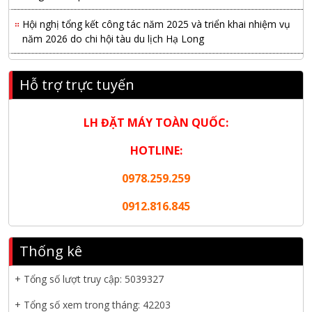
Hội nghị tổng kết công tác năm 2025 và triển khai nhiệm vụ
năm 2026 do chi hội tàu du lịch Hạ Long
NANIBI khai trương văn phòng Ninh Bình & kỷ niệm 15 năm
phát triển bền vững
Hỗ trợ trực tuyến
Tập đoàn Công nghiệp nặng Sơn Đông tổ chức Hội nghị đối
LH ĐẶT MÁY TOÀN QUỐC:
tác toàn cầu tại Jakarta
HOTLINE:
Nanibi Cung Cấp Động Cơ Weichai Cho Tàu Vận Tải Minh
Tú 29
0978.259.259
KHAI XUÂN 2026 – KHỞI ĐẦU MAY MẮN, VỮNG BƯỚC
0912.816.845
THÀNH CÔNG
THƯ CHÚC MỪNG NĂM MỚI 2026
Thống kê
NANIBI VIỆT NAM YEAR END PARTY 2025 – ĐỒNG HÀNH
+ Tổng số lượt truy cập:
5039327
CÙNG PHÁT TRIỂN
+ Tổng số xem trong tháng: 42203