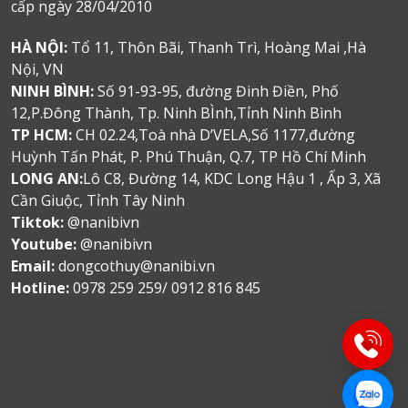
cấp ngày 28/04/2010
HÀ NỘI:
Tổ 11, Thôn Bãi, Thanh Trì, Hoàng Mai ,Hà
Nội, VN
NINH BÌNH:
Số 91-93-95, đường Đinh Điền, Phố
12,P.Đông Thành, Tp. Ninh BÌnh,Tỉnh Ninh Bình
TP HCM:
CH 02.24,Toà nhà D’VELA,Số 1177,đường
Huỳnh Tấn Phát, P. Phú Thuận, Q.7, TP Hồ Chí Minh
LONG AN:
Lô C8, Đường 14, KDC Long Hậu 1 , Ấp 3, Xã
Cần Giuộc, Tỉnh Tây Ninh
Tiktok:
@nanibivn
Youtube:
@nanibivn
Email:
dongcothuy@nanibi.vn
Hotline:
0978 259 259/ 0912 816 845