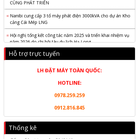
CÙNG PHÁT TRIỂN
Nanibi cung cấp 3 tổ máy phát điện 3000kVA cho dự án Kho
cảng Cái Mép LNG
Hội nghị tổng kết công tác năm 2025 và triển khai nhiệm vụ
năm 2026 do chi hội tàu du lịch Hạ Long
Hỗ trợ trực tuyến
NANIBI khai trương văn phòng Ninh Bình & kỷ niệm 15 năm
phát triển bền vững
LH ĐẶT MÁY TOÀN QUỐC:
Tập đoàn Công nghiệp nặng Sơn Đông tổ chức Hội nghị đối
tác toàn cầu tại Jakarta
HOTLINE:
Nanibi Cung Cấp Động Cơ Weichai Cho Tàu Vận Tải Minh
0978.259.259
Tú 29
0912.816.845
KHAI XUÂN 2026 – KHỞI ĐẦU MAY MẮN, VỮNG BƯỚC
THÀNH CÔNG
Thống kê
THƯ CHÚC MỪNG NĂM MỚI 2026