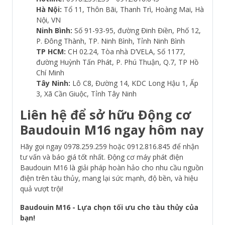
Hà Nội:
Tổ 11, Thôn Bãi, Thanh Trì, Hoàng Mai, Hà
Nội, VN
Ninh Bình:
Số 91-93-95, đường Đinh Điền, Phố 12,
P. Đông Thành, TP. Ninh Bình, Tỉnh Ninh Bình
TP HCM:
CH 02.24, Tòa nhà D’VELA, Số 1177,
đường Huỳnh Tấn Phát, P. Phú Thuận, Q.7, TP Hồ
Chí Minh
Tây Ninh:
Lô C8, Đường 14, KDC Long Hậu 1, Ấp
3, Xã Cần Giuộc, Tỉnh Tây Ninh
Liên hệ để sở hữu Động cơ
Baudouin M16 ngay hôm nay
Hãy gọi ngay 0978.259.259 hoặc 0912.816.845 để nhận
tư vấn và báo giá tốt nhất. Động cơ máy phát điện
Baudouin M16 là giải pháp hoàn hảo cho nhu cầu nguồn
điện trên tàu thủy, mang lại sức mạnh, độ bền, và hiệu
quả vượt trội!
Baudouin M16 - Lựa chọn tối ưu cho tàu thủy của
bạn!