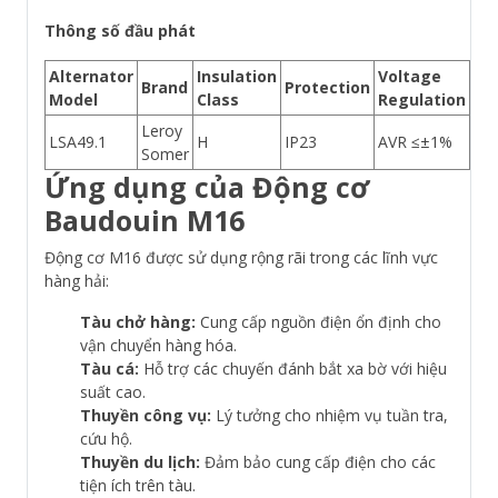
Thông số đầu phát
Alternator
Insulation
Voltage
Brand
Protection
Model
Class
Regulation
Leroy
LSA49.1
H
IP23
AVR ≤±1%
Somer
Ứng dụng của Động cơ
Baudouin M16
Động cơ M16 được sử dụng rộng rãi trong các lĩnh vực
hàng hải:
Tàu chở hàng:
Cung cấp nguồn điện ổn định cho
vận chuyển hàng hóa.
Tàu cá:
Hỗ trợ các chuyến đánh bắt xa bờ với hiệu
suất cao.
Thuyền công vụ:
Lý tưởng cho nhiệm vụ tuần tra,
cứu hộ.
Thuyền du lịch:
Đảm bảo cung cấp điện cho các
tiện ích trên tàu.