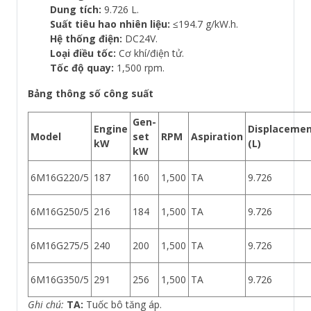
Dung tích:
9.726 L.
Suất tiêu hao nhiên liệu:
≤194.7 g/kW.h.
Hệ thống điện:
DC24V.
Loại điều tốc:
Cơ khí/điện tử.
Tốc độ quay:
1,500 rpm.
Bảng thông số công suất
Gen-
Engine
Displaceme
Model
set
RPM
Aspiration
kW
(L)
kW
6M16G220/5
187
160
1,500
TA
9.726
6M16G250/5
216
184
1,500
TA
9.726
6M16G275/5
240
200
1,500
TA
9.726
6M16G350/5
291
256
1,500
TA
9.726
Ghi chú:
TA:
Tuốc bô tăng áp.