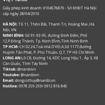
Giấy phép kinh doanh: 0104576870 - Sở KHĐT Hà Nội
cấp ngày 28/04/2010
HÀ NỘI:
Tổ 11, Thôn Bãi, Thanh Trì, Hoàng Mai ,Hà
Nội, VN
NINH BÌNH:
Số 91-93-95, đường Đinh Điền, Phố
12,P.Đông Thành, Tp. Ninh BÌnh,Tỉnh Ninh Bình
TP HCM:
CH 02.24,Toà nhà D’VELA,Số 1177,đường
Huỳnh Tấn Phát, P. Phú Thuận, Q.7, TP Hồ Chí Minh
LONG AN:
Lô C8, Đường 14, KDC Long Hậu 1 , Ấp 3, Xã
Cần Giuộc, Tỉnh Tây Ninh
Tiktok:
@nanibivn
Youtube:
@nanibivn
Email:
dongcothuy@nanibi.vn
Hotline:
0978 259 259/ 0912 816 845