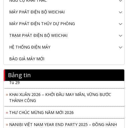
NGƯ CỤ KHAI THÁC
MÁY PHÁT ĐIỆN BỘ WEICHAI
MÁY PHÁT ĐIỆN THỦY DỰ PHÒNG
TRẠM PHÁT ĐIỆN BỘ WEICHAI
HỆ THỐNG ĐIỆN MÁY
BÁO GIÁ MÁY MỚI
Bảng tin
Nanibi Cung Cấp Động Cơ Weichai Cho Tàu Vận Tải Minh
Tú 29
KHAI XUÂN 2026 – KHỞI ĐẦU MAY MẮN, VỮNG BƯỚC
THÀNH CÔNG
THƯ CHÚC MỪNG NĂM MỚI 2026
NANIBI VIỆT NAM YEAR END PARTY 2025 – ĐỒNG HÀNH