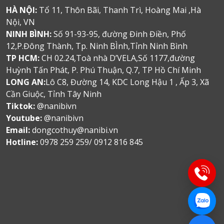
HÀ NỘI:
Tổ 11, Thôn Bãi, Thanh Trì, Hoàng Mai ,Hà
Nội, VN
NINH BÌNH:
Số 91-93-95, đường Đinh Điền, Phố
12,P.Đông Thành, Tp. Ninh BÌnh,Tỉnh Ninh Bình
TP HCM:
CH 02.24,Toà nhà D’VELA,Số 1177,đường
Huỳnh Tấn Phát, P. Phú Thuận, Q.7, TP Hồ Chí Minh
LONG AN:
Lô C8, Đường 14, KDC Long Hậu 1 , Ấp 3, Xã
Cần Giuộc, Tỉnh Tây Ninh
Tiktok:
@nanibivn
Youtube:
@nanibivn
Email:
dongcothuy@nanibi.vn
Hotline:
0978 259 259/ 0912 816 845