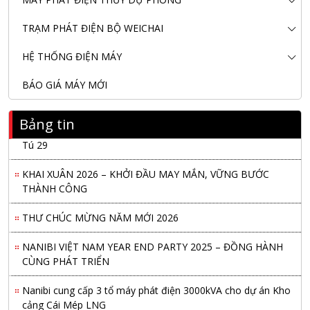
TRẠM PHÁT ĐIỆN BỘ WEICHAI
HỆ THỐNG ĐIỆN MÁY
BÁO GIÁ MÁY MỚI
Bảng tin
Nanibi Cung Cấp Động Cơ Weichai Cho Tàu Vận Tải Minh
Tú 29
KHAI XUÂN 2026 – KHỞI ĐẦU MAY MẮN, VỮNG BƯỚC
THÀNH CÔNG
THƯ CHÚC MỪNG NĂM MỚI 2026
NANIBI VIỆT NAM YEAR END PARTY 2025 – ĐỒNG HÀNH
CÙNG PHÁT TRIỂN
Nanibi cung cấp 3 tổ máy phát điện 3000kVA cho dự án Kho
cảng Cái Mép LNG