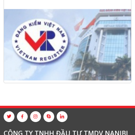
CÔNG TY TNHH ĐẦU TƯ TMDV NANIBI