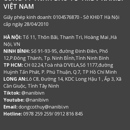
VIỆT NAM
Giấy phép kinh doanh: 0104576870 - Sở KHĐT Hà Nội
cấp ngày 28/04/2010
HÀ NỘI:
Tổ 11, Thôn Bãi, Thanh Trì, Hoàng Mai ,Hà
Nội, VN
NINH BÌNH:
Số 91-93-95, đường Đinh Điền, Phố
12,P.Đông Thành, Tp. Ninh BÌnh,Tỉnh Ninh Bình
TP HCM:
CH 02.24,Toà nhà D’VELA,Số 1177,đường
Huỳnh Tấn Phát, P. Phú Thuận, Q.7, TP Hồ Chí Minh
LONG AN:
Lô C8, Đường 14, KDC Long Hậu 1 , Ấp 3, Xã
Cần Giuộc, Tỉnh Tây Ninh
Tiktok:
@nanibivn
Youtube:
@nanibivn
Email:
dongcothuy@nanibi.vn
Hotline:
0978 259 259/ 0912 816 845