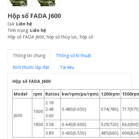
Hộp số FADA J600
Giá:
Liên hệ
Tình trạng:
Liên hệ
Hộp số FADA J600, hộp số thủy lực, hộp số
Thông tin chung
Thông số kĩ thuật
Kích thước lắp đặt
Tài liệu
Hộp số FADA J600
Model
rpm
Ratios
kw/rpm(ps/rpm)
1200rpm
1500rp
2.18
2.48
0.480(0.650)
574(780)
717(975
1000
J600
3.00
-
1800
3.58
0.440(0.600)
529(720)
662(900
3.89
0.400(0.550)
485(660)
606(824