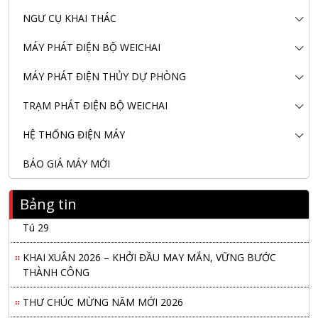
NGƯ CỤ KHAI THÁC
MÁY PHÁT ĐIỆN BỘ WEICHAI
MÁY PHÁT ĐIỆN THỦY DỰ PHÒNG
TRẠM PHÁT ĐIỆN BỘ WEICHAI
HỆ THỐNG ĐIỆN MÁY
BÁO GIÁ MÁY MỚI
Bảng tin
Nanibi Cung Cấp Động Cơ Weichai Cho Tàu Vận Tải Minh
Tú 29
KHAI XUÂN 2026 – KHỞI ĐẦU MAY MẮN, VỮNG BƯỚC
THÀNH CÔNG
THƯ CHÚC MỪNG NĂM MỚI 2026