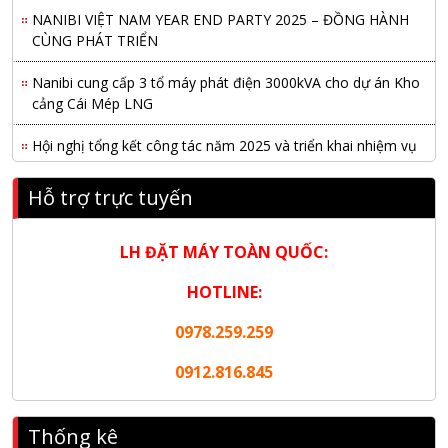
NANIBI VIỆT NAM YEAR END PARTY 2025 – ĐỒNG HÀNH
CÙNG PHÁT TRIỂN
Nanibi cung cấp 3 tổ máy phát điện 3000kVA cho dự án Kho
cảng Cái Mép LNG
Hội nghị tổng kết công tác năm 2025 và triển khai nhiệm vụ
năm 2026 do chi hội tàu du lịch Hạ Long
Hỗ trợ trực tuyến
NANIBI khai trương văn phòng Ninh Bình & kỷ niệm 15 năm
phát triển bền vững
LH ĐẶT MÁY TOÀN QUỐC:
Tập đoàn Công nghiệp nặng Sơn Đông tổ chức Hội nghị đối
tác toàn cầu tại Jakarta
HOTLINE:
Nanibi Cung Cấp Động Cơ Weichai Cho Tàu Vận Tải Minh
0978.259.259
Tú 29
0912.816.845
KHAI XUÂN 2026 – KHỞI ĐẦU MAY MẮN, VỮNG BƯỚC
THÀNH CÔNG
Thống kê