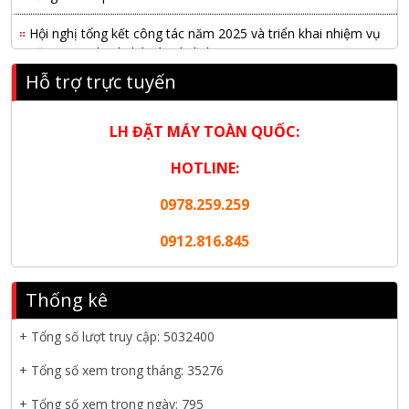
Hội nghị tổng kết công tác năm 2025 và triển khai nhiệm vụ
năm 2026 do chi hội tàu du lịch Hạ Long
Hỗ trợ trực tuyến
NANIBI khai trương văn phòng Ninh Bình & kỷ niệm 15 năm
phát triển bền vững
LH ĐẶT MÁY TOÀN QUỐC:
Tập đoàn Công nghiệp nặng Sơn Đông tổ chức Hội nghị đối
tác toàn cầu tại Jakarta
HOTLINE:
Nanibi Cung Cấp Động Cơ Weichai Cho Tàu Vận Tải Minh
0978.259.259
Tú 29
0912.816.845
KHAI XUÂN 2026 – KHỞI ĐẦU MAY MẮN, VỮNG BƯỚC
THÀNH CÔNG
Thống kê
THƯ CHÚC MỪNG NĂM MỚI 2026
+ Tổng số lượt truy cập:
5032400
NANIBI VIỆT NAM YEAR END PARTY 2025 – ĐỒNG HÀNH
+ Tổng số xem trong tháng: 35276
CÙNG PHÁT TRIỂN
+ Tổng số xem trong ngày: 795