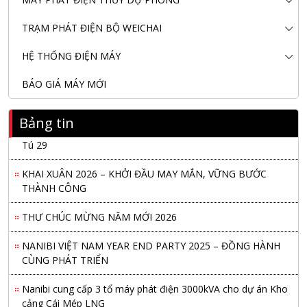
TRẠM PHÁT ĐIỆN BỘ WEICHAI
HỆ THỐNG ĐIỆN MÁY
BÁO GIÁ MÁY MỚI
Bảng tin
Nanibi Cung Cấp Động Cơ Weichai Cho Tàu Vận Tải Minh
Tú 29
KHAI XUÂN 2026 – KHỞI ĐẦU MAY MẮN, VỮNG BƯỚC
THÀNH CÔNG
THƯ CHÚC MỪNG NĂM MỚI 2026
NANIBI VIỆT NAM YEAR END PARTY 2025 – ĐỒNG HÀNH
CÙNG PHÁT TRIỂN
Nanibi cung cấp 3 tổ máy phát điện 3000kVA cho dự án Kho
cảng Cái Mép LNG