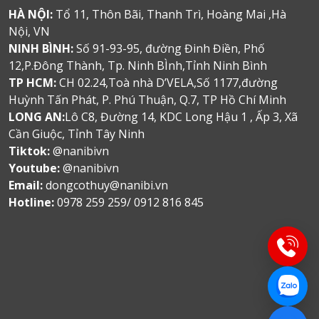
HÀ NỘI:
Tổ 11, Thôn Bãi, Thanh Trì, Hoàng Mai ,Hà
Nội, VN
NINH BÌNH:
Số 91-93-95, đường Đinh Điền, Phố
12,P.Đông Thành, Tp. Ninh BÌnh,Tỉnh Ninh Bình
TP HCM:
CH 02.24,Toà nhà D’VELA,Số 1177,đường
Huỳnh Tấn Phát, P. Phú Thuận, Q.7, TP Hồ Chí Minh
LONG AN:
Lô C8, Đường 14, KDC Long Hậu 1 , Ấp 3, Xã
Cần Giuộc, Tỉnh Tây Ninh
Tiktok:
@nanibivn
Youtube:
@nanibivn
Email:
dongcothuy@nanibi.vn
Hotline:
0978 259 259/ 0912 816 845