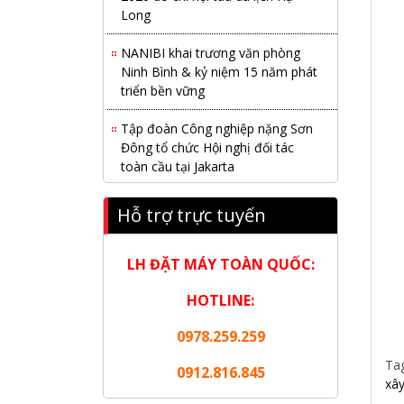
Long
NANIBI khai trương văn phòng
Ninh Bình & kỷ niệm 15 năm phát
triển bền vững
Tập đoàn Công nghiệp nặng Sơn
Đông tổ chức Hội nghị đối tác
toàn cầu tại Jakarta
Nanibi Cung Cấp Động Cơ Weichai
Hỗ trợ trực tuyến
Cho Tàu Vận Tải Minh Tú 29
KHAI XUÂN 2026 – KHỞI ĐẦU
LH ĐẶT MÁY TOÀN QUỐC:
MAY MẮN, VỮNG BƯỚC THÀNH
CÔNG
HOTLINE:
THƯ CHÚC MỪNG NĂM MỚI
0978.259.259
2026
Ta
0912.816.845
xây
NANIBI VIỆT NAM YEAR END