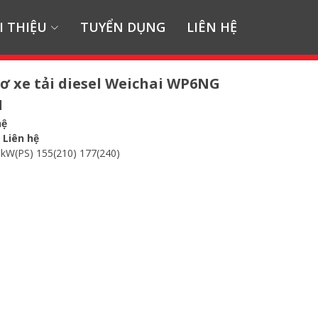
I THIỆU
TUYỂN DỤNG
LIÊN HỆ
ơ xe tải diesel Weichai WP6NG
I
hệ
:
Liên hệ
 kW(PS) 155(210) 177(240)