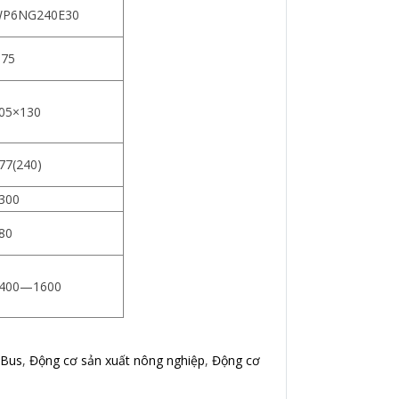
P6NG240E30
.75
05×130
77(240)
300
80
400—1600
 Bus
,
Động cơ sản xuất nông nghiệp
,
Động cơ