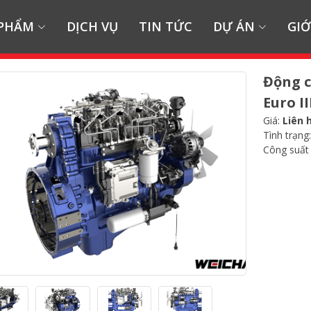
 PHẨM
DỊCH VỤ
TIN TỨC
DỰ ÁN
GIỚ
Động c
Euro II
Giá:
Liên 
Tình trạng
Công suất