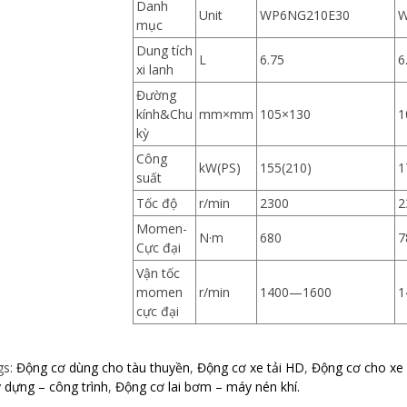
Danh
Unit
WP6NG210E30
W
mục
Dung tích
L
6.75
6
xi lanh
Đường
kính&Chu
mm×mm
105×130
1
kỳ
Công
kW(PS)
155(210)
1
suất
Tốc độ
r/min
2300
2
Momen-
N·m
680
7
Cực đại
Vận tốc
momen
r/min
1400—1600
1
cực đại
gs:
Động cơ dùng cho tàu thuyền
,
Động cơ xe tải HD
,
Động cơ cho xe
 dựng – công trình
,
Động cơ lai bơm – máy nén khí.