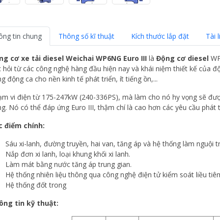
ông tin chung
Thông số kĩ thuật
Kích thước lắp đặt
Tài l
ng cơ xe tải diesel Weichai WP6NG Euro III
là
Động cơ diesel
WP 
 hỏi từ các công nghệ hàng đầu hiện nay và khái niệm thiết kế của đ
g động ca cho nền kinh tế phát triển, ít tiếng ồn,...
ạm vi điện từ 175-247kW (240-336PS), mà làm cho nó hy vọng sẽ đư
g. Nó có thể đáp ứng Euro III, thậm chí là cao hơn các yêu cầu phát
c điểm chính:
Sáu xi-lanh, đường truyền, hai van, tăng áp và hệ thống làm nguội t
Nắp đơn xi lanh, loại khung khối xi lanh.
Làm mát bằng nước tăng áp trung gian.
Hệ thống nhiên liệu thông qua công nghệ điện tử kiểm soát liều ti
Hệ thống đốt trong
ông tin kỹ thuật: