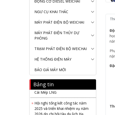
ĐỘNG CƠ DIESEL WEICHAI
Nanibi Cung Cấp Động Cơ Weichai
Cho Tàu Vận Tải Minh Tú 29
NGƯ CỤ KHAI THÁC
Th
KHAI XUÂN 2026 – KHỞI ĐẦU
MÁY PHÁT ĐIỆN BỘ WEICHAI
MAY MẮN, VỮNG BƯỚC THÀNH
Độ
CÔNG
MÁY PHÁT ĐIỆN THỦY DỰ
học
PHÒNG
năn
THƯ CHÚC MỪNG NĂM MỚI
2026
TRẠM PHÁT ĐIỆN BỘ WEICHAI
Ph
nặn
NANIBI VIỆT NAM YEAR END
HỆ THỐNG ĐIỆN MÁY
PARTY 2025 – ĐỒNG HÀNH
Đặ
CÙNG PHÁT TRIỂN
BÁO GIÁ MÁY MỚI
Nanibi cung cấp 3 tổ máy phát
Bảng tin
điện 3000kVA cho dự án Kho cảng
Cái Mép LNG
Hội nghị tổng kết công tác năm
Th
2025 và triển khai nhiệm vụ năm
2026 do chi hội tàu du lịch Hạ